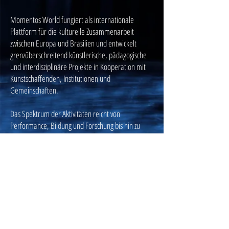
Momentos World fungiert als internationale
Plattform für die kulturelle Zusammenarbeit
zwischen Europa und Brasilien und entwickelt
grenzüberschreitend künstlerische, pädagogische
und interdisziplinäre Projekte in Kooperation mit
Kunstschaffenden, Institutionen und
Gemeinschaften.
Das Spektrum der Aktivitäten reicht von
Performance, Bildung und Forschung bis hin zu
Film, Musik, bildender Kunst und digitalen
Formaten; gemeinsam bilden sie ein
transnationales „Artistic Cloud Centre“, das sich
dem kulturellen Austausch und der langfristigen
Zusammenarbeit widmet.
Medienmaterialien